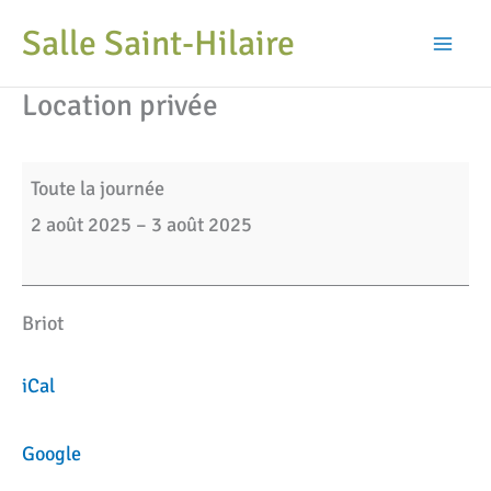
Aller
Salle Saint-Hilaire
au
Mai
contenu
Location privée
Men
Location
Toute la journée
privée
2 août 2025
–
3 août 2025
Briot
iCal
Google