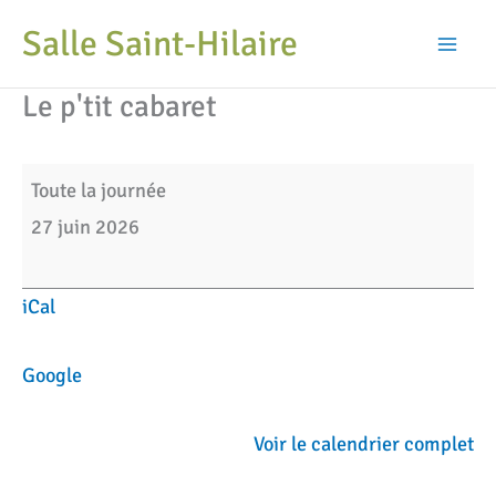
Aller
Salle Saint-Hilaire
au
Mai
contenu
Le p'tit cabaret
Men
Le
Toute la journée
p'tit
27 juin 2026
cabaret
iCal
Google
Voir le calendrier complet