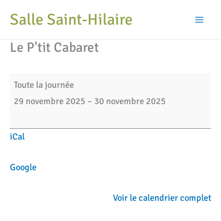
Aller
Salle Saint-Hilaire
au
Mai
contenu
Le P'tit Cabaret
Men
Le
Toute la journée
P'tit
29 novembre 2025
–
30 novembre 2025
Cabaret
iCal
Google
Voir le calendrier complet